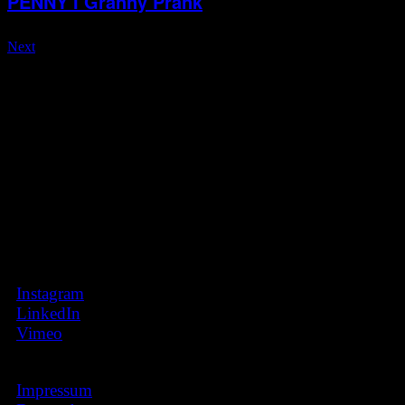
PENNY I Granny Prank
Next
INFO
HADIFILM GmbH & Co. KG
Maistr. 35 Rgb.
80337 München
FOLLOW
Instagram
LinkedIn
Vimeo
LEGAL
Impressum