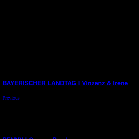
Gedreht wurde an
einem Drehtag
in den
Bavaria
Studios
mit einem bekannten Cast:
Silke Franz, Maxi
Schafroth
und
Max von Thun
.
Alle Beteiligten unterstützten das Projekt
honorarfrei
,
um auf das Thema aufmerksam zu machen.
BAYERISCHER LANDTAG I Vinzenz & Irene
Previous