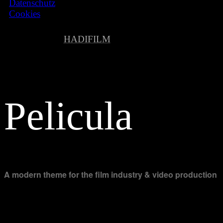
Datenschutz
Cookies
© 2026
HADIFILM
, All Rights Reserved
EN
Pelicula
A modern theme for the film industry & video production
[instagram-feed feed=2]