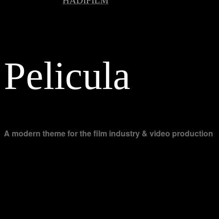
© 2026
HADIFILM
, All Rights Reserved
EN
Pelicula
A modern theme for the film industry & video production
[instagram-feed feed=2]