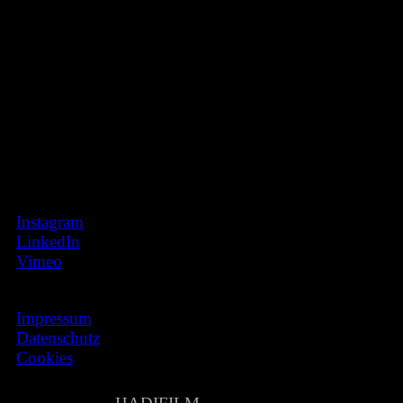
INFO
HADIFILM GmbH & Co. KG
Maistr. 35 Rgb.
80337 München
FOLLOW
Instagram
LinkedIn
Vimeo
LEGAL
Impressum
Datenschutz
Cookies