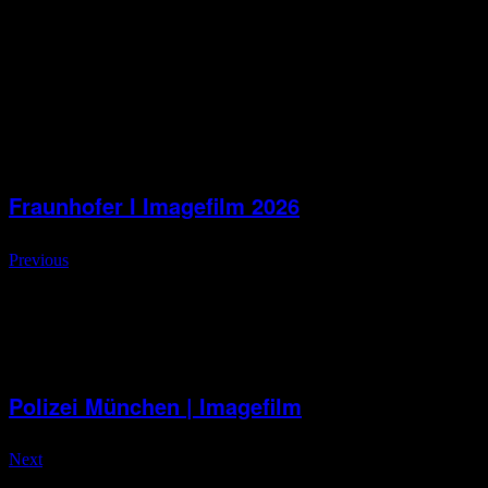
Verantwortung miteinander verbindet.
Weitere Filme
Fraunhofer I Imagefilm 2026
Previous
Polizei München | Imagefilm
Next